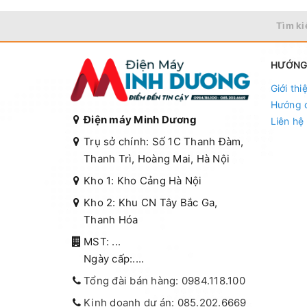
Tìm ki
HƯỚNG
Giới thi
Hướng 
Điện máy Minh Dương
Liên hệ
Trụ sở chính: Số 1C Thanh Đàm,
Thanh Trì, Hoàng Mai, Hà Nội
Kho 1: Kho Cảng Hà Nội
Kho 2: Khu CN Tây Bắc Ga,
Thanh Hóa
MST: ...
Ngày cấp:....
Tổng đài bán hàng: 0984.118.100
Kinh doanh dự án: 085.202.6669