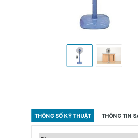
THÔNG SỐ KỸ THUẬT
THÔNG TIN 