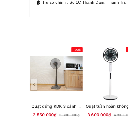
🏠 Trụ sở chính : Số 1C Thanh Đàm, Thanh Trì,
- 23%
Quạt đứng KDK 3 cánh M40K GY 50W
2.550.000₫
3.600.000₫
3.300.000₫
4.800.0