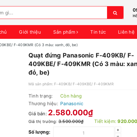
0
Hỗ
chủ
Giới thiệu
Sản phẩm
Tin tức
Liên hệ
09KBE/ F-409KMR (Có 3 màu: xanh, đỏ, be)
Quạt đứng Panasonic F-409KB/ F-
409KBE/ F-409KMR (Có 3 màu: xan
đỏ, be)
Mã sản phẩm:
F-409KB/ F-409KBE/ F-409KMR
Tình trạng:
Còn hàng
Thương hiệu:
Panasonic
2.580.000₫
Giá bán:
Tiết kiệm:
920.00
3.500.000₫
Giá thị trường:
+
Số lượng:
–