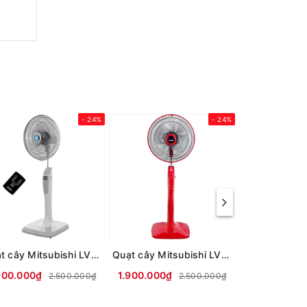
- 24%
- 24%
Quạt cây Mitsubishi LV16-RB SF-GY (xám nhạt)
Quạt cây Mitsubishi LV16-RB CY-RD (màu đỏ)
900.000₫
1.900.000₫
1.950.000₫
2.500.000₫
2.500.000₫