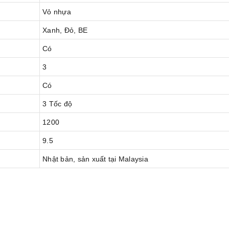
Vỏ nhựa
Xanh, Đỏ, BE
Có
3
Có
3 Tốc độ
1200
9.5
Nhật bản, sản xuất tại Malaysia