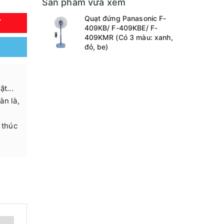
Sản phẩm vừa xem
Quạt đứng Panasonic F-
Y
409KB/ F-409KBE/ F-
409KMR (Có 3 màu: xanh,
đỏ, be)
t...
àn là,
 thúc