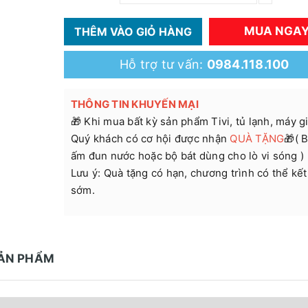
MUA NGA
THÊM VÀO GIỎ HÀNG
Hỗ trợ tư vấn:
0984.118.100
THÔNG TIN KHUYẾN MẠI
🎁 Khi mua bất kỳ sản phẩm Tivi, tủ lạnh, máy giặ
Quý khách có cơ hội được nhận
QUÀ TẶNG
🎁( B
ấm đun nước hoặc bộ bát dùng cho lò vi sóng )
Lưu ý: Quà tặng có hạn, chương trình có thể kết
sớm.
SẢN PHẨM