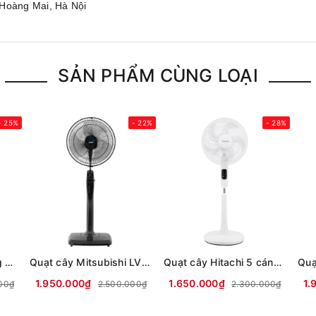
 Hoàng Mai, Hà Nội
SẢN PHẨM CÙNG LOẠI
- 25%
- 22%
- 28%
Quạt tuần hoàn không khí Toshiba F-DSC80XVN(W) (trước 7 cánh - sau 9 cánh)
Quạt cây Mitsubishi LV16-RB CY-GY (xám đậm)
Quạt cây Hitachi 5 cánh động cơ AC LF-A6RCWM
1.950.000₫
1.650.000₫
1.
00₫
2.500.000₫
2.300.000₫