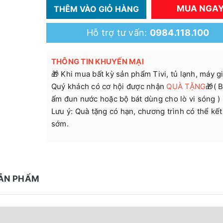
MUA NGA
THÊM VÀO GIỎ HÀNG
Hỗ trợ tư vấn:
0984.118.100
THÔNG TIN KHUYẾN MẠI
🎁 Khi mua bất kỳ sản phẩm Tivi, tủ lạnh, máy giặ
Quý khách có cơ hội được nhận
QUÀ TẶNG
🎁( B
ấm đun nước hoặc bộ bát dùng cho lò vi sóng )
Lưu ý: Quà tặng có hạn, chương trình có thể kết
sớm.
SẢN PHẨM