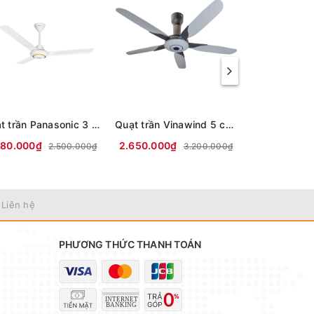
Quạt trần Panasonic 3 cánh F-60MZ2 66W
Quạt trần Vinawind 5 cánh điện cơ thống nhất QT-1500X - điều khiển từ xa
180.000₫
2.650.000₫
2.430.000₫
2.500.000₫
3.200.000₫
 Liên hệ
PHƯƠNG THỨC THANH TOÁN