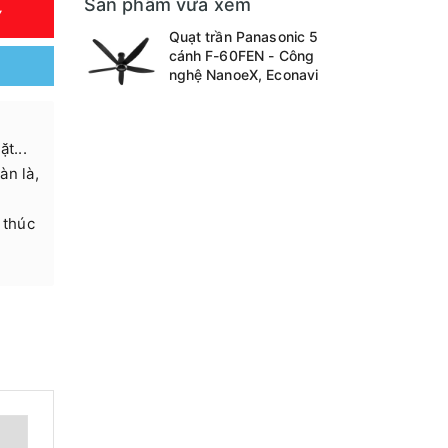
Sản phẩm vừa xem
Y
Quạt trần Panasonic 5
cánh F-60FEN - Công
nghệ NanoeX, Econavi
t...
àn là,
 thúc