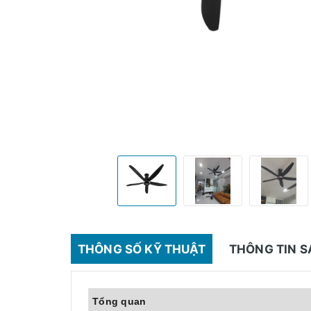
THÔNG SỐ KỸ THUẬT
THÔNG TIN 
Tổng quan