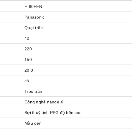
F-60FEN
Panasonic
Quạt trần
40
220
150
28.8
có
Treo trần
Công nghệ nanoe X
Sợi thuỷ tinh PPG độ bền cao
Mầu đen