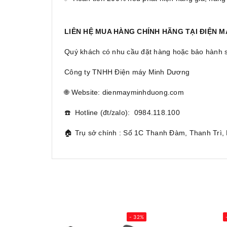
LIÊN HỆ MUA HÀNG CHÍNH HÃNG TẠI ĐIỆN 
Quý khách có nhu cầu đặt hàng hoặc bảo hành sản
Công ty TNHH Điện máy Minh Dương
🌐 Website: dienmayminhduong.com
☎️ Hotline (đt/zalo): 0984.118.100
🏠 Trụ sở chính : Số 1C Thanh Đàm, Thanh Trì,
- 32%