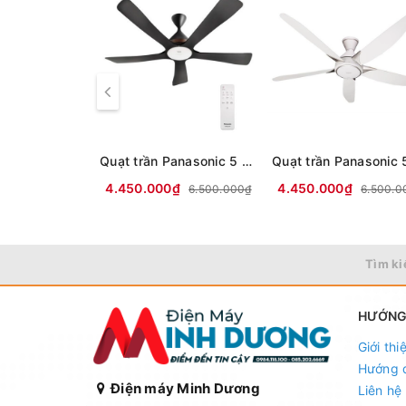
Quạt trần Panasonic 5 cánh F-60GDN
4.450.000₫
4.450.000₫
6.500.000₫
6.500.0
Tìm ki
HƯỚNG
Giới thi
Hướng 
Điện máy Minh Dương
Liên hệ