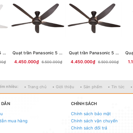
Quạt trần Panasonic 5 cánh F-60GDS-W 40W
Quạt trần Panasonic 5 cánh F-60GDS-BS 40W
Quạt trần Panasonic 5 cánh F-60GDS-B 40W
4.450.000₫
4.450.000₫
1.
00₫
6.500.000₫
6.500.000₫
ếm nhiều:
• Trang chủ
• Giới thiệu
• Sản phẩm
• Tin tức
•
 DẪN
CHÍNH SÁCH
ệu
Chính sách bảo mật
dẫn mua hàng
Chính sách vận chuyển
Chính sách đổi trả