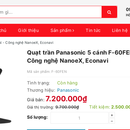
0
Hỗ
chủ
Giới thiệu
Sản phẩm
Tin tức
Liên hệ
N - Công nghệ NanoeX, Econavi
Quạt trần Panasonic 5 cánh F-60FE
Công nghệ NanoeX, Econavi
Mã sản phẩm:
F-60FEN
Tình trạng:
Còn hàng
Thương hiệu:
Panasonic
7.200.000₫
Giá bán:
Tiết kiệm:
2.500.0
9.700.000₫
Giá thị trường:
+
Số lượng:
–