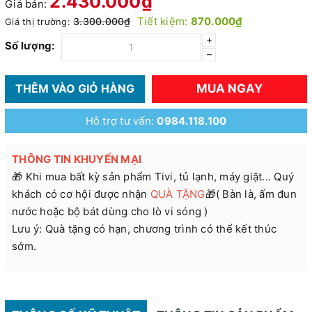
2.430.000₫
Giá bán:
Tiết kiệm:
870.000₫
3.300.000₫
Giá thị trường:
+
Số lượng:
–
MUA NGAY
THÊM VÀO GIỎ HÀNG
Hỗ trợ tư vấn:
0984.118.100
THÔNG TIN KHUYẾN MẠI
🎁 Khi mua bất kỳ sản phẩm Tivi, tủ lạnh, máy giặt... Quý
khách có cơ hội được nhận
QUÀ TẶNG
🎁( Bàn là, ấm đun
nước hoặc bộ bát dùng cho lò vi sóng )
Lưu ý: Quà tặng có hạn, chương trình có thể kết thúc
sớm.