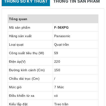
THÔNG SỐ KỸ THUẬT
THÔNG TIN SẢN PHẨM
Tổng quan
Mã sản phẩm
F-56XPG
Hãng sản xuất
Panasonic
Loại quạt
Quạt trần
Công suất tiêu thụ (W)
59
Điện áp(V)
220
Đường kính cánh (Cm)
150
Chiều dài trục (Cm)
/
Mức gió
7 Mức
Điều khiển từ xa
có
Kiểu lắp đặt
Treo trần