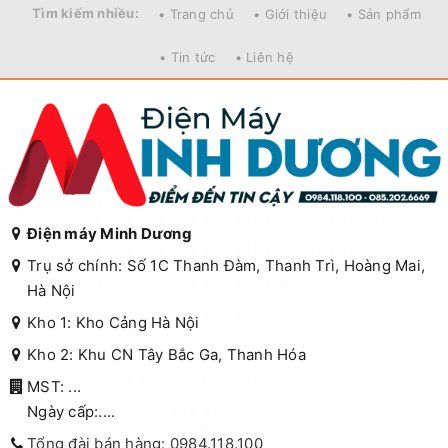
Tìm kiếm nhiều:
• Trang chủ
• Giới thiệu
• Sản phẩm
• Tin tức
• Liên hệ
Điện máy Minh Dương
Trụ sở chính: Số 1C Thanh Đàm, Thanh Trì, Hoàng Mai,
Hà Nội
Kho 1: Kho Cảng Hà Nội
Kho 2: Khu CN Tây Bắc Ga, Thanh Hóa
MST: ...
Ngày cấp:....
Tổng đài bán hàng: 0984.118.100