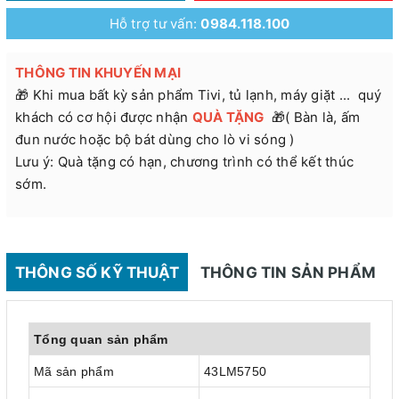
Hỗ trợ tư vấn:
0984.118.100
THÔNG TIN KHUYẾN MẠI
🎁 Khi mua bất kỳ sản phẩm Tivi, tủ lạnh, máy giặt ... quý
khách có cơ hội được nhận
QUÀ TẶNG
🎁( Bàn là, ấm
đun nước hoặc bộ bát dùng cho lò vi sóng )
Lưu ý: Quà tặng có hạn, chương trình có thể kết thúc
sớm.
THÔNG SỐ KỸ THUẬT
THÔNG TIN SẢN PHẨM
Tổng quan sản phẩm
Mã sản phẩm
43LM5750