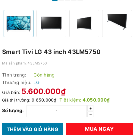
Smart Tivi LG 43 inch 43LM5750
Mã sản phẩm:
43LM5750
Tình trạng:
Còn hàng
Thương hiệu:
LG
5.600.000₫
Giá bán:
Tiết kiệm:
4.050.000₫
9.650.000₫
Giá thị trường:
+
Số lượng:
–
MUA NGAY
THÊM VÀO GIỎ HÀNG