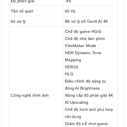
Độ phân giải
4K
Tần số quét
60 Hz
bộ xử lý
Bộ xử lý α5 Gen6 AI 4K
Chế độ game HGiG
Chế độ nhà làm phim
FilmMaker Mode
HDR Dynamic Tone
Mapping
HDR10
HLG
Điều chỉnh độ sáng tự
động AI Brightness
Công nghệ hình ảnh
Nâng cấp độ phân giải 4K
AI Upscaling
Chế độ hình ảnh phù hợp
nội dung
Giảm độ trễ chơi game