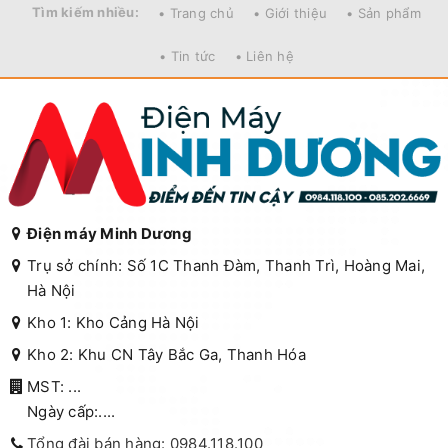
Tìm kiếm nhiều:
• Trang chủ
• Giới thiệu
• Sản phẩm
• Tin tức
• Liên hệ
Điện máy Minh Dương
Trụ sở chính: Số 1C Thanh Đàm, Thanh Trì, Hoàng Mai,
Hà Nội
Kho 1: Kho Cảng Hà Nội
Kho 2: Khu CN Tây Bắc Ga, Thanh Hóa
MST: ...
Ngày cấp:....
Tổng đài bán hàng: 0984.118.100