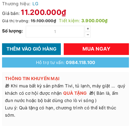
Thương hiệu:
LG
11.200.000₫
Giá bán:
Tiết kiệm:
3.900.000₫
15.100.000₫
Giá thị trường:
+
Số lượng:
–
MUA NGAY
THÊM VÀO GIỎ HÀNG
Hỗ trợ tư vấn:
0984.118.100
THÔNG TIN KHUYẾN MẠI
🎁 Khi mua bất kỳ sản phẩm Tivi, tủ lạnh, máy giặt ... quý
khách có cơ hội được nhận
QUÀ TẶNG
🎁( Bàn là, ấm
đun nước hoặc bộ bát dùng cho lò vi sóng )
Lưu ý: Quà tặng có hạn, chương trình có thể kết thúc
sớm.