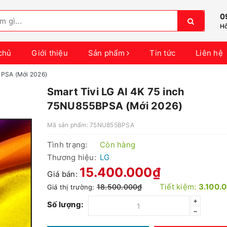
0
Hỗ
chủ
Giới thiệu
Sản phẩm
Tin tức
Liên hệ
BPSA (Mới 2026)
Smart Tivi LG AI 4K 75 inch
75NU855BPSA (Mới 2026)
Mã sản phẩm:
75NU855BPSA
Tình trạng:
Còn hàng
Thương hiệu:
LG
15.400.000₫
Giá bán:
Tiết kiệm:
3.100.
18.500.000₫
Giá thị trường:
+
Số lượng:
–