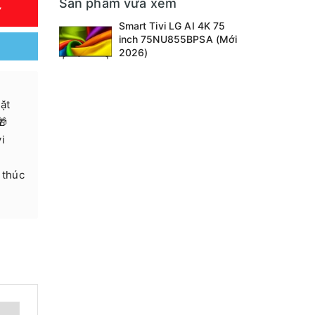
Sản phẩm vừa xem
Y
Smart Tivi LG AI 4K 75
inch 75NU855BPSA (Mới
2026)
ặt
🎁
i
 thúc