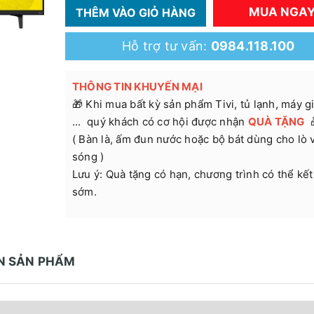
MUA NGA
THÊM VÀO GIỎ HÀNG
Hỗ trợ tư vấn:
0984.118.100
THÔNG TIN KHUYẾN MẠI
🎁 Khi mua bất kỳ sản phẩm Tivi, tủ lạnh, máy gi
... quý khách có cơ hội được nhận
QUÀ TẶNG
( Bàn là, ấm đun nước hoặc bộ bát dùng cho lò v
sóng )
Lưu ý: Quà tặng có hạn, chương trình có thể kết
sớm.
N SẢN PHẨM