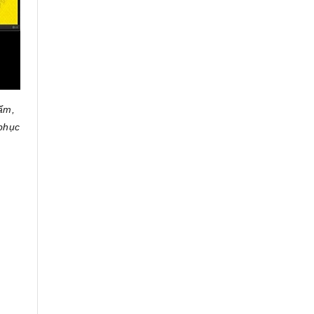
hẩm,
phục