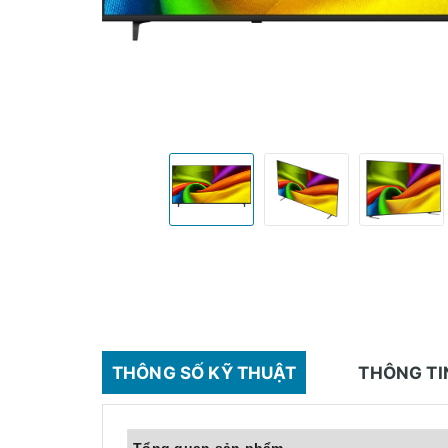
THÔNG SỐ KỸ THUẬT
THÔNG TI