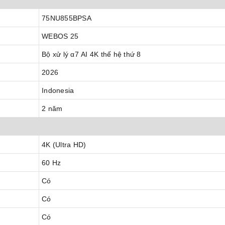
75NU855BPSA
WEBOS 25
Bộ xử lý α7 AI 4K thế hệ thứ 8
2026
Indonesia
2 năm
4K (Ultra HD)
60 Hz
Có
Có
Có