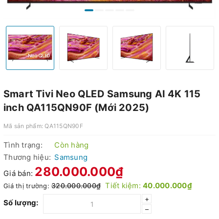
Smart Tivi Neo QLED Samsung AI 4K 115
inch QA115QN90F (Mới 2025)
Mã sản phẩm:
QA115QN90F
Tình trạng:
Còn hàng
Thương hiệu:
Samsung
280.000.000₫
Giá bán:
Tiết kiệm:
40.000.000₫
320.000.000₫
Giá thị trường:
+
Số lượng:
–