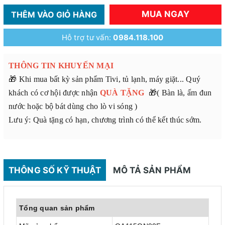
MUA NGAY
THÊM VÀO GIỎ HÀNG
Hỗ trợ tư vấn:
0984.118.100
THÔNG TIN KHUYẾN MẠI
🎁 Khi mua bất kỳ sản phẩm Tivi, tủ lạnh, máy giặt... Quý
khách có cơ hội được nhận
QUÀ TẶNG
🎁( Bàn là, ấm đun
nước hoặc bộ bát dùng cho lò vi sóng )
Lưu ý: Quà tặng có hạn, chương trình có thể kết thúc sớm.
THÔNG SỐ KỸ THUẬT
MÔ TẢ SẢN PHẨM
Tổng quan sản phẩm