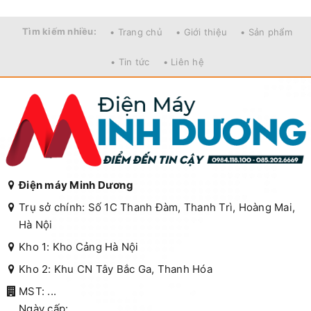
Tìm kiếm nhiều:
• Trang chủ
• Giới thiệu
• Sản phẩm
• Tin tức
• Liên hệ
Điện máy Minh Dương
Trụ sở chính: Số 1C Thanh Đàm, Thanh Trì, Hoàng Mai,
Hà Nội
Kho 1: Kho Cảng Hà Nội
Kho 2: Khu CN Tây Bắc Ga, Thanh Hóa
MST: ...
Ngày cấp:....