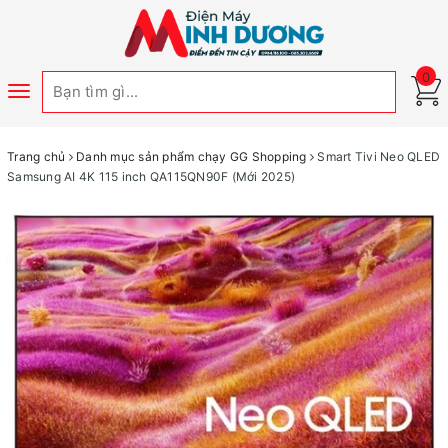
0
Toggle
navigation
Trang chủ
Danh mục sản phẩm chạy GG Shopping
Smart Tivi Neo QLED
Samsung AI 4K 115 inch QA115QN90F (Mới 2025)