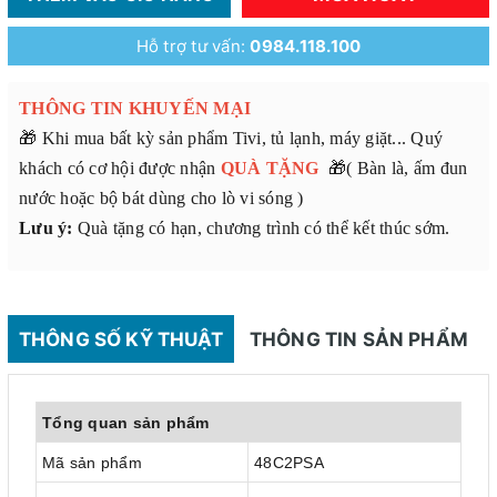
Hỗ trợ tư vấn:
0984.118.100
THÔNG TIN KHUYẾN MẠI
🎁 Khi mua bất kỳ sản phẩm Tivi, tủ lạnh, máy giặt... Quý
khách có cơ hội được nhận
QUÀ TẶNG
🎁( Bàn là, ấm đun
nước hoặc bộ bát dùng cho lò vi sóng )
Lưu ý:
Quà tặng có hạn, chương trình có thể kết thúc sớm.
THÔNG SỐ KỸ THUẬT
THÔNG TIN SẢN PHẨM
Tổng quan sản phẩm
Mã sản phẩm
48C2PSA