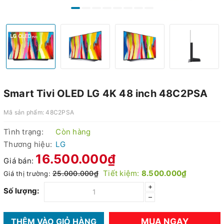
Smart Tivi OLED LG 4K 48 inch 48C2PSA
Mã sản phẩm:
48C2PSA
Tình trạng:
Còn hàng
Thương hiệu:
LG
16.500.000₫
Giá bán:
Tiết kiệm:
8.500.000₫
25.000.000₫
Giá thị trường:
+
Số lượng:
–
MUA NGAY
THÊM VÀO GIỎ HÀNG