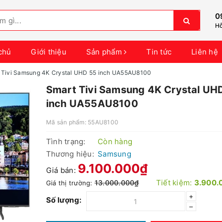
0
Hỗ
chủ
Giới thiệu
Sản phẩm
Tin tức
Liên hệ
 Tivi Samsung 4K Crystal UHD 55 inch UA55AU8100
Smart Tivi Samsung 4K Crystal UH
inch UA55AU8100
Mã sản phẩm:
55AU8100
Tình trạng:
Còn hàng
Thương hiệu:
Samsung
9.100.000₫
Giá bán:
Tiết kiệm:
3.900.
13.000.000₫
Giá thị trường:
+
Số lượng:
–