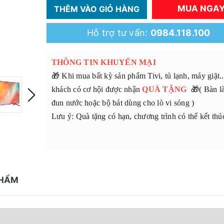
MUA NGA
THÊM VÀO GIỎ HÀNG
Hỗ trợ tư vấn:
0984.118.100
THÔNG TIN KHUYẾN MẠI
🎁 Khi mua bất kỳ sản phẩm Tivi, tủ lạnh, máy giặt.
khách có cơ hội được nhận
QUÀ TẶNG
🎁( Bàn l
đun nước hoặc bộ bát dùng cho lò vi sóng )
Lưu ý: Quà tặng có hạn, chương trình có thể kết th
PHẨM