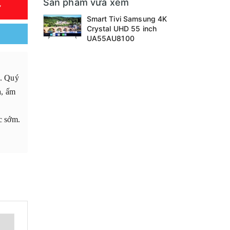
Sản phẩm vừa xem
Y
Smart Tivi Samsung 4K
Crystal UHD 55 inch
UA55AU8100
.. Quý
à, ấm
úc sớm.