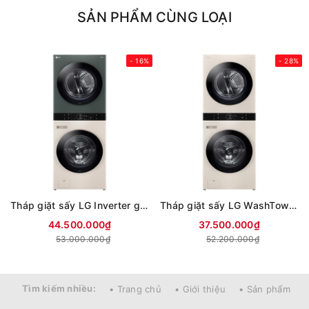
SẢN PHẨM CÙNG LOẠI
- 16%
- 28%
Tháp giặt sấy LG Inverter giặt 25 kg- sấy 17 kg WT2517NHEG
Tháp giặt sấy LG WashTower Inverter giặt 14 kg - sấy 10 kg WT1410NHE
44.500.000₫
37.500.000₫
53.000.000₫
52.200.000₫
Tìm kiếm nhiều:
• Trang chủ
• Giới thiệu
• Sản phẩm