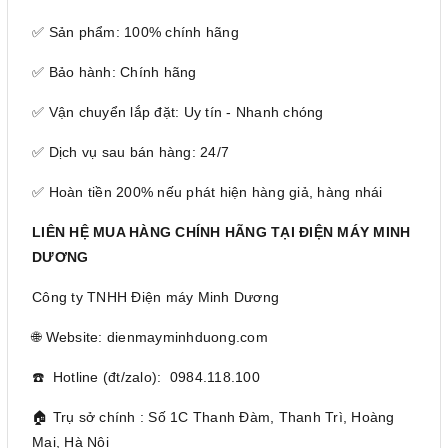
✅ Sản phẩm: 100% chính hãng
✅ Bảo hành: Chính hãng
✅ Vận chuyển lắp đặt: Uy tín - Nhanh chóng
✅ Dịch vụ sau bán hàng: 24/7
✅ Hoàn tiền 200% nếu phát hiện hàng giả, hàng nhái
LIÊN HỆ MUA HÀNG CHÍNH HÃNG TẠI ĐIỆN MÁY MINH
DƯƠNG
Công ty TNHH Điện máy Minh Dương
🌐 Website: dienmayminhduong.com
☎️ Hotline (đt/zalo): 0984.118.100
🏠 Trụ sở chính : Số 1C Thanh Đàm, Thanh Trì, Hoàng
Mai, Hà Nội