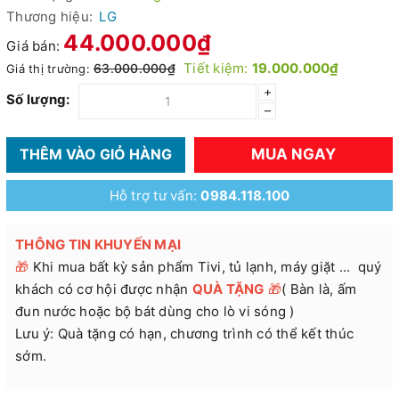
Thương hiệu:
LG
44.000.000₫
Giá bán:
Tiết kiệm:
19.000.000₫
63.000.000₫
Giá thị trường:
+
Số lượng:
–
MUA NGAY
THÊM VÀO GIỎ HÀNG
Hỗ trợ tư vấn:
0984.118.100
THÔNG TIN KHUYẾN MẠI
🎁
Khi mua bất kỳ sản phẩm Tivi, tủ lạnh, máy giặt ... quý
khách có cơ hội được nhận
QUÀ TẶNG
🎁
( Bàn là, ấm
đun nước hoặc bộ bát dùng cho lò vi sóng )
Lưu ý: Quà tặng có hạn, chương trình có thể kết thúc
sớm.