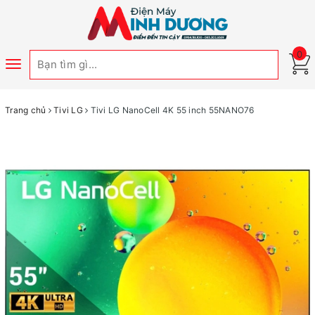
0
Toggle
navigation
Trang chủ
Tivi LG
Tivi LG NanoCell 4K 55 inch 55NANO76