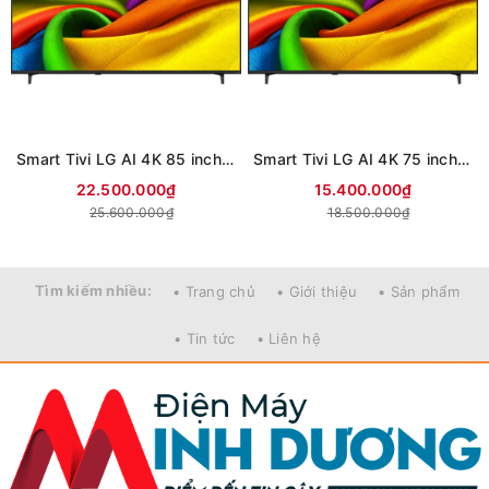
Smart Tivi LG AI 4K 85 inch 85NU855BPSA (Mới 2026)
Smart Tivi LG AI 4K 75 inch 75NU855BPSA (Mới 2026)
22.500.000₫
15.400.000₫
25.600.000₫
18.500.000₫
Tìm kiếm nhiều:
• Trang chủ
• Giới thiệu
• Sản phẩm
• Tin tức
• Liên hệ