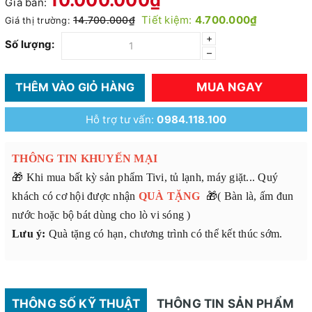
Giá bán:
Tiết kiệm:
4.700.000₫
14.700.000₫
Giá thị trường:
+
Số lượng:
–
MUA NGAY
THÊM VÀO GIỎ HÀNG
Hỗ trợ tư vấn:
0984.118.100
THÔNG TIN KHUYẾN MẠI
🎁 Khi mua bất kỳ sản phẩm Tivi, tủ lạnh, máy giặt... Quý
khách có cơ hội được nhận
QUÀ TẶNG
🎁( Bàn là, ấm đun
nước hoặc bộ bát dùng cho lò vi sóng )
Lưu ý:
Quà tặng có hạn, chương trình có thể kết thúc sớm.
THÔNG SỐ KỸ THUẬT
THÔNG TIN SẢN PHẨM