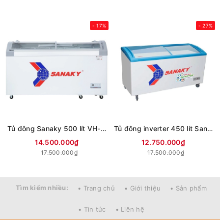
- 17%
- 27%
Tủ đông Sanaky 500 lít VH-888KA
Tủ đông inverter 450 lít Sanaky VH-6899K3
14.500.000₫
12.750.000₫
17.500.000₫
17.500.000₫
Tìm kiếm nhiều:
• Trang chủ
• Giới thiệu
• Sản phẩm
• Tin tức
• Liên hệ