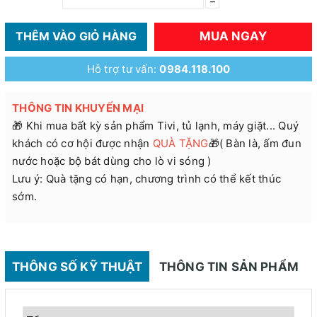
–
MUA NGAY
THÊM VÀO GIỎ HÀNG
Hỗ trợ tư vấn:
0984.118.100
THÔNG TIN KHUYẾN MẠI
🎁 Khi mua bất kỳ sản phẩm Tivi, tủ lạnh, máy giặt... Quý
khách có cơ hội được nhận
QUÀ TẶNG
🎁( Bàn là, ấm đun
nước hoặc bộ bát dùng cho lò vi sóng )
Lưu ý: Quà tặng có hạn, chương trình có thể kết thúc
sớm.
THÔNG SỐ KỸ THUẬT
THÔNG TIN SẢN PHẨM