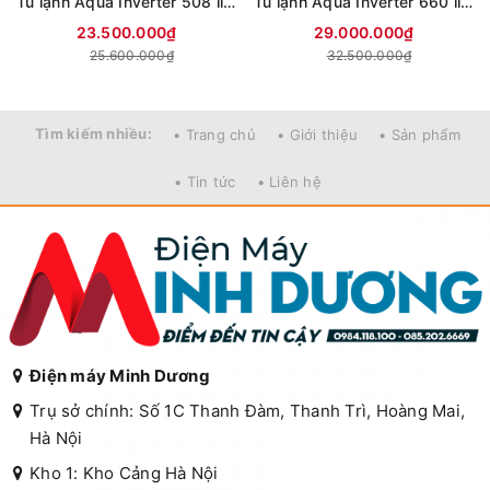
Tủ lạnh Aqua Inverter 508 lít Multi Door AQR-MA580XA(GB)U1
Tủ lạnh Aqua Inverter 660 lít Multi Door AQR-M727XA(GS)U1
23.500.000₫
29.000.000₫
25.600.000₫
32.500.000₫
Tìm kiếm nhiều:
• Trang chủ
• Giới thiệu
• Sản phẩm
• Tin tức
• Liên hệ
Điện máy Minh Dương
Trụ sở chính: Số 1C Thanh Đàm, Thanh Trì, Hoàng Mai,
Hà Nội
Kho 1: Kho Cảng Hà Nội