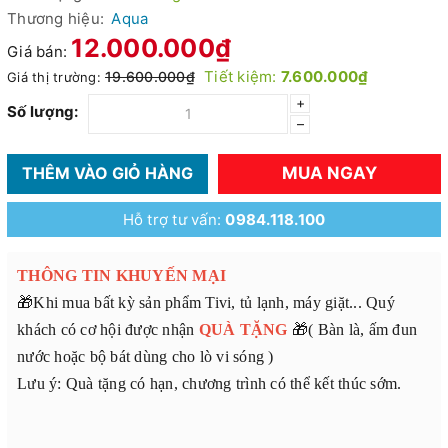
Thương hiệu:
Aqua
12.000.000₫
Giá bán:
Tiết kiệm:
7.600.000₫
19.600.000₫
Giá thị trường:
+
Số lượng:
–
MUA NGAY
THÊM VÀO GIỎ HÀNG
Hỗ trợ tư vấn:
0984.118.100
THÔNG TIN KHUYẾN MẠI
🎁Khi mua bất kỳ sản phẩm Tivi, tủ lạnh, máy giặt... Quý
khách có cơ hội được nhận
QUÀ TẶNG
🎁( Bàn là, ấm đun
nước hoặc bộ bát dùng cho lò vi sóng )
Lưu ý: Quà tặng có hạn, chương trình có thể kết thúc sớm.