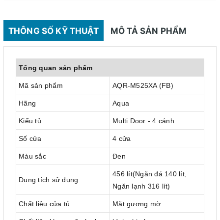
THÔNG SỐ KỸ THUẬT
MÔ TẢ SẢN PHẨM
Tổng quan sản phẩm
Mã sản phẩm
AQR-M525XA (FB)
Hãng
Aqua
Kiểu tủ
Multi Door - 4 cánh
Số cửa
4 cửa
Màu sắc
Đen
456 lít(Ngăn đá 140 lít,
Dung tích sử dụng
Ngăn lạnh 316 lít)
Chất liệu cửa tủ
Mặt gương mờ