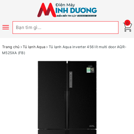
0
Toggle
navigation
Trang chủ
Tủ lạnh Aqua
Tủ lạnh Aqua inverter 456 lít multi door AQR-
M525XA (FB)