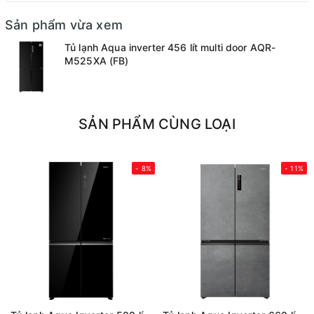
Sản phẩm vừa xem
Tủ lạnh Aqua inverter 456 lít multi door AQR-
M525XA (FB)
SẢN PHẨM CÙNG LOẠI
- 8%
- 11%