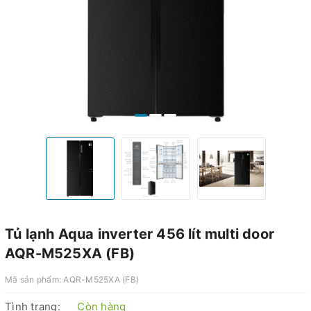
Tủ lạnh Aqua inverter 456 lít multi door
AQR-M525XA (FB)
Mã sản phẩm:
AQR-M525XA (FB)
Tình trạng:
Còn hàng