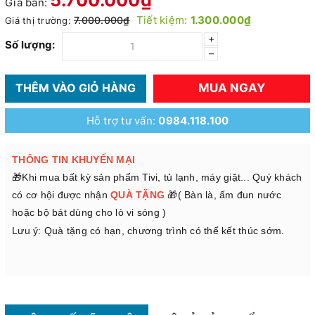
Giá bán:
Tiết kiệm:
1.300.000₫
7.000.000₫
Giá thị trường:
+
Số lượng:
–
MUA NGAY
THÊM VÀO GIỎ HÀNG
Hỗ trợ tư vấn:
0984.118.100
THÔNG TIN KHUYẾN MẠI
🎁Khi mua bất kỳ sản phẩm Tivi, tủ lạnh, máy giặt... Quý khách
có cơ hội được nhận
QUÀ TẶNG
🎁( Bàn là, ấm đun nước
hoặc bộ bát dùng cho lò vi sóng )
Lưu ý: Quà tặng có hạn, chương trình có thể kết thúc sớm.