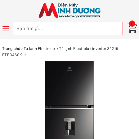
0
Toggle
navigation
Trang chủ
Tủ lạnh Electrolux
Tủ lạnh Electrolux inverter 312 lít
ETB3460K-H