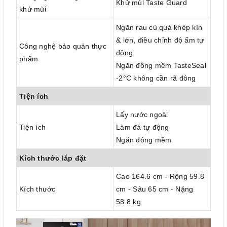
Khử mùi Taste Guard
khử mùi
Ngăn rau củ quả khép kín
& lớn, điều chỉnh độ ẩm tự
Công nghệ bảo quản thực
động
phẩm
Ngăn đông mềm TasteSeal
-2°C không cần rã đông
Tiện ích
Lấy nước ngoài
Tiện ích
Làm đá tự động
Ngăn đông mềm
Kích thước lắp đặt
Cao 164.6 cm - Rộng 59.8
Kích thước
cm - Sâu 65 cm - Nặng
58.8 kg