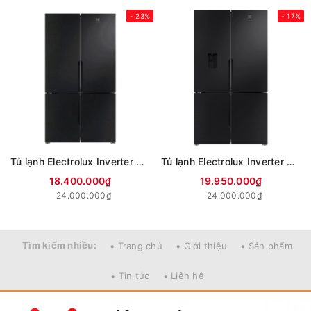
- 23%
- 17%
Tủ lạnh Electrolux Inverter 564 lít Multi Door EQE5700B-B
Tủ lạnh Electrolux Inverter 562 lít Multi Door EQE5760B-B
18.400.000₫
19.950.000₫
24.000.000₫
24.000.000₫
Tìm kiếm nhiều:
• Trang chủ
• Giới thiệu
• Sản phẩm
• Tin tức
• Liên hệ