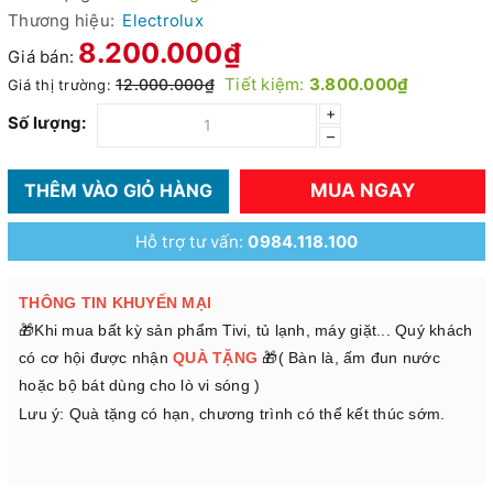
Thương hiệu:
Electrolux
8.200.000₫
Giá bán:
Tiết kiệm:
3.800.000₫
12.000.000₫
Giá thị trường:
+
Số lượng:
–
MUA NGAY
THÊM VÀO GIỎ HÀNG
Hỗ trợ tư vấn:
0984.118.100
THÔNG TIN KHUYẾN MẠI
🎁Khi mua bất kỳ sản phẩm Tivi, tủ lạnh, máy giặt... Quý khách
có cơ hội được nhận
QUÀ TẶNG
🎁( Bàn là, ấm đun nước
hoặc bộ bát dùng cho lò vi sóng )
Lưu ý: Quà tặng có hạn, chương trình có thể kết thúc sớm.