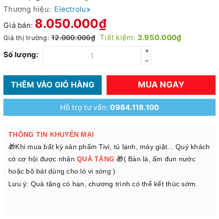
Thương hiệu:
Electrolux
8.050.000₫
Giá bán:
Tiết kiệm:
3.950.000₫
12.000.000₫
Giá thị trường:
+
Số lượng:
–
MUA NGAY
THÊM VÀO GIỎ HÀNG
Hỗ trợ tư vấn:
0984.118.100
THÔNG TIN KHUYẾN MẠI
🎁Khi mua bất kỳ sản phẩm Tivi, tủ lạnh, máy giặt... Quý khách
có cơ hội được nhận
QUÀ TẶNG
🎁( Bàn là, ấm đun nước
hoặc bộ bát dùng cho lò vi sóng )
Lưu ý: Quà tặng có hạn, chương trình có thể kết thúc sớm.