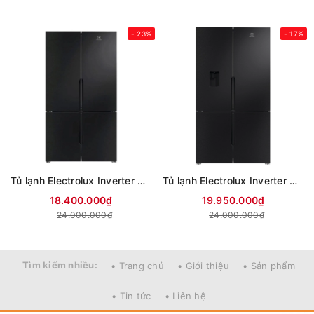
- 23%
- 17%
Tủ lạnh Electrolux Inverter 564 lít Multi Door EQE5700B-B
Tủ lạnh Electrolux Inverter 562 lít Multi Door EQE5760B-B
18.400.000₫
19.950.000₫
24.000.000₫
24.000.000₫
Tìm kiếm nhiều:
• Trang chủ
• Giới thiệu
• Sản phẩm
• Tin tức
• Liên hệ