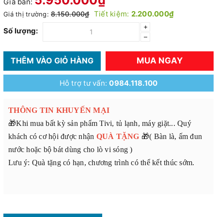
Giá bán:
Tiết kiệm:
2.200.000₫
8.150.000₫
Giá thị trường:
+
Số lượng:
–
MUA NGAY
THÊM VÀO GIỎ HÀNG
Hỗ trợ tư vấn:
0984.118.100
THÔNG TIN KHUYẾN MẠI
🎁Khi mua bất kỳ sản phẩm Tivi, tủ lạnh, máy giặt... Quý
khách có cơ hội được nhận
QUÀ TẶNG
🎁( Bàn là, ấm đun
nước hoặc bộ bát dùng cho lò vi sóng )
Lưu ý: Quà tặng có hạn, chương trình có thể kết thúc sớm.