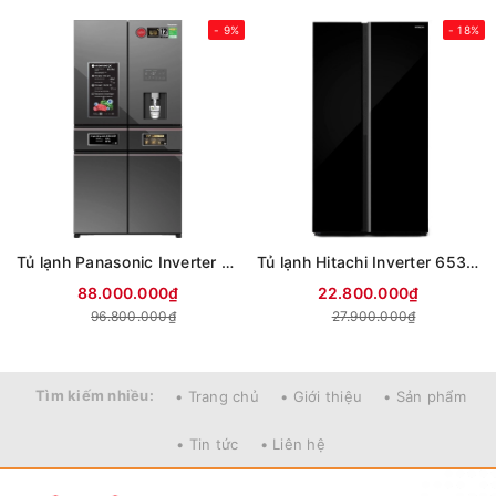
- 9%
- 18%
Tủ lạnh Panasonic Inverter 650 lít PRIME+ Edition Multi Door NR-WY720ZMMV
Tủ lạnh Hitachi Inverter 653 lít Side By Side HRSN9713ESAUVN (Mới 2026)
88.000.000₫
22.800.000₫
96.800.000₫
27.900.000₫
Tìm kiếm nhiều:
• Trang chủ
• Giới thiệu
• Sản phẩm
• Tin tức
• Liên hệ