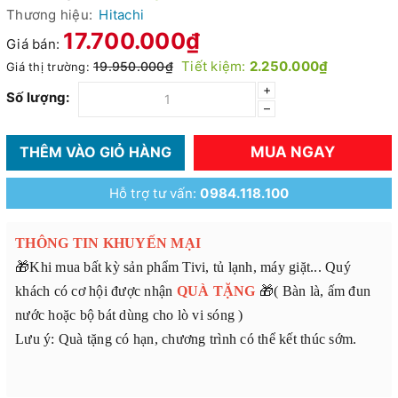
Thương hiệu:
Hitachi
17.700.000₫
Giá bán:
Tiết kiệm:
2.250.000₫
19.950.000₫
Giá thị trường:
+
Số lượng:
–
MUA NGAY
THÊM VÀO GIỎ HÀNG
Hỗ trợ tư vấn:
0984.118.100
THÔNG TIN KHUYẾN MẠI
🎁Khi mua bất kỳ sản phẩm Tivi, tủ lạnh, máy giặt... Quý
khách có cơ hội được nhận
QUÀ TẶNG
🎁( Bàn là, ấm đun
nước hoặc bộ bát dùng cho lò vi sóng )
Lưu ý: Quà tặng có hạn, chương trình có thể kết thúc sớm.