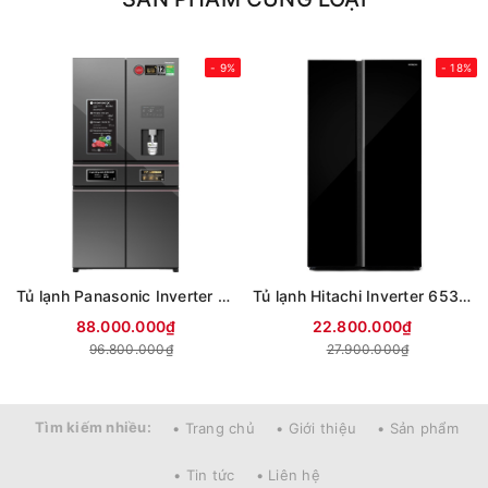
- 9%
- 18%
Tủ lạnh Panasonic Inverter 650 lít PRIME+ Edition Multi Door NR-WY720ZMMV
Tủ lạnh Hitachi Inverter 653 lít Side By Side HRSN9713ESAUVN (Mới 2026)
88.000.000₫
22.800.000₫
96.800.000₫
27.900.000₫
Tìm kiếm nhiều:
• Trang chủ
• Giới thiệu
• Sản phẩm
• Tin tức
• Liên hệ