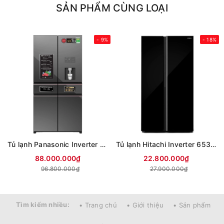
SẢN PHẨM CÙNG LOẠI
- 9%
- 18%
Tủ lạnh Panasonic Inverter 650 lít PRIME+ Edition Multi Door NR-WY720ZMMV
Tủ lạnh Hitachi Inverter 653 lít Side By Side HRSN9713ESAUVN (Mới 2026)
88.000.000₫
22.800.000₫
96.800.000₫
27.900.000₫
Tìm kiếm nhiều:
• Trang chủ
• Giới thiệu
• Sản phẩm