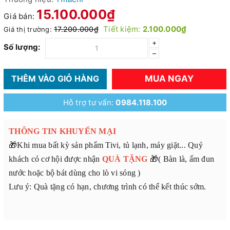
15.100.000₫
Giá bán:
Tiết kiệm:
2.100.000₫
17.200.000₫
Giá thị trường:
+
Số lượng:
–
MUA NGAY
THÊM VÀO GIỎ HÀNG
Hỗ trợ tư vấn:
0984.118.100
THÔNG TIN KHUYẾN MẠI
🎁Khi mua bất kỳ sản phẩm Tivi, tủ lạnh, máy giặt... Quý
khách có cơ hội được nhận
QUÀ TẶNG
🎁( Bàn là, ấm đun
nước hoặc bộ bát dùng cho lò vi sóng )
Lưu ý: Quà tặng có hạn, chương trình có thể kết thúc sớm.