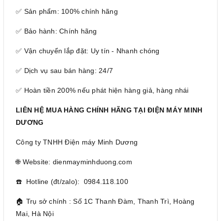
✅ Sản phẩm: 100% chính hãng
✅ Bảo hành: Chính hãng
✅ Vận chuyển lắp đặt: Uy tín - Nhanh chóng
✅ Dịch vụ sau bán hàng: 24/7
✅ Hoàn tiền 200% nếu phát hiện hàng giả, hàng nhái
LIÊN HỆ MUA HÀNG CHÍNH HÃNG TẠI ĐIỆN MÁY MINH
DƯƠNG
Công ty TNHH Điện máy Minh Dương
🌐 Website: dienmayminhduong.com
☎️ Hotline (đt/zalo): 0984.118.100
🏠 Trụ sở chính : Số 1C Thanh Đàm, Thanh Trì, Hoàng
Mai, Hà Nội