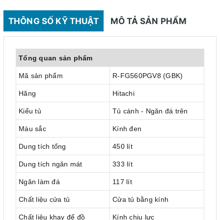
THÔNG SỐ KỸ THUẬT
MÔ TẢ SẢN PHẨM
Tổng quan sản phẩm
Mã sản phẩm
R-FG560PGV8 (GBK)
Hãng
Hitachi
Kiểu tủ
Tủ cánh - Ngăn đá trên
Màu sắc
Kính đen
Dung tích tổng
450 lít
Dung tích ngăn mát
333 lít
Ngăn làm đá
117 lít
Chất liệu cửa tủ
Cửa tủ bằng kính
Chất liệu khay để đồ
Kính chịu lực