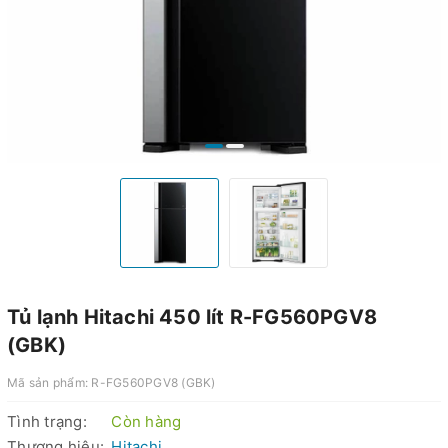
Tủ lạnh Hitachi 450 lít R-FG560PGV8
(GBK)
Mã sản phẩm:
R-FG560PGV8 (GBK)
Tình trạng:
Còn hàng
Thương hiệu:
Hitachi