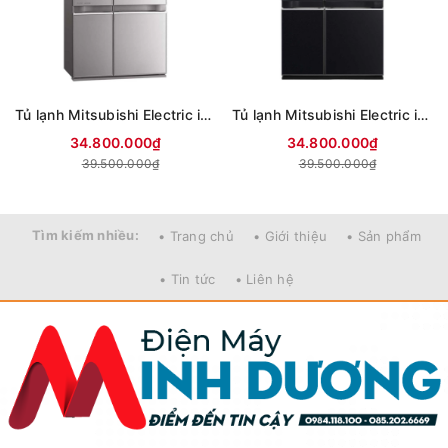
Tủ lạnh Mitsubishi Electric inverter 635 lít MR-LA78ER-GSL-V
Tủ lạnh Mitsubishi Electric inverter 635 lít MR-LA78ER-GBK-V
34.800.000₫
34.800.000₫
39.500.000₫
39.500.000₫
Tìm kiếm nhiều:
• Trang chủ
• Giới thiệu
• Sản phẩm
• Tin tức
• Liên hệ