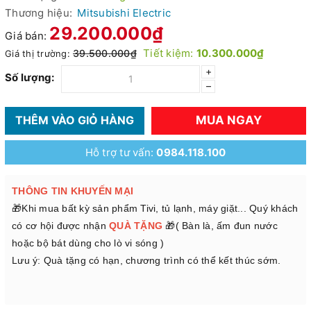
Thương hiệu:
Mitsubishi Electric
29.200.000₫
Giá bán:
Tiết kiệm:
10.300.000₫
39.500.000₫
Giá thị trường:
+
Số lượng:
–
MUA NGAY
THÊM VÀO GIỎ HÀNG
Hỗ trợ tư vấn:
0984.118.100
THÔNG TIN KHUYẾN MẠI
🎁Khi mua bất kỳ sản phẩm Tivi, tủ lạnh, máy giặt... Quý khách
có cơ hội được nhận
QUÀ TẶNG
🎁( Bàn là, ấm đun nước
hoặc bộ bát dùng cho lò vi sóng )
Lưu ý: Quà tặng có hạn, chương trình có thể kết thúc sớm.