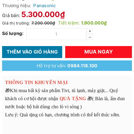
Thương hiệu:
Panasonic
5.300.000₫
Giá bán:
Tiết kiệm:
1.900.000₫
7.200.000₫
Giá thị trường:
+
Số lượng:
–
MUA NGAY
THÊM VÀO GIỎ HÀNG
Hỗ trợ tư vấn:
0984.118.100
THÔNG TIN KHUYẾN MẠI
🎁Khi mua bất kỳ sản phẩm Tivi, tủ lạnh, máy giặt... Quý
khách có cơ hội được nhận
QUÀ TẶNG
🎁( Bàn là, ấm đun
nước hoặc bộ bát dùng cho lò vi sóng )
Lưu ý: Quà tặng có hạn, chương trình có thể kết thúc sớm.