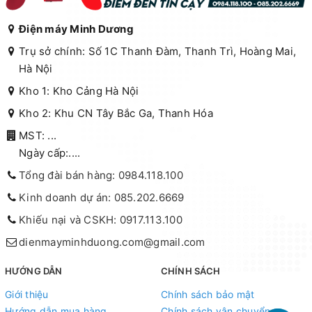
Điện máy Minh Dương
Trụ sở chính: Số 1C Thanh Đàm, Thanh Trì, Hoàng Mai,
Hà Nội
Kho 1: Kho Cảng Hà Nội
Kho 2: Khu CN Tây Bắc Ga, Thanh Hóa
MST: ...
Ngày cấp:....
Tổng đài bán hàng: 0984.118.100
Kinh doanh dự án: 085.202.6669
Khiếu nại và CSKH: 0917.113.100
dienmayminhduong.com@gmail.com
HƯỚNG DẪN
CHÍNH SÁCH
Giới thiệu
Chính sách bảo mật
Hướng dẫn mua hàng
Chính sách vận chuyển