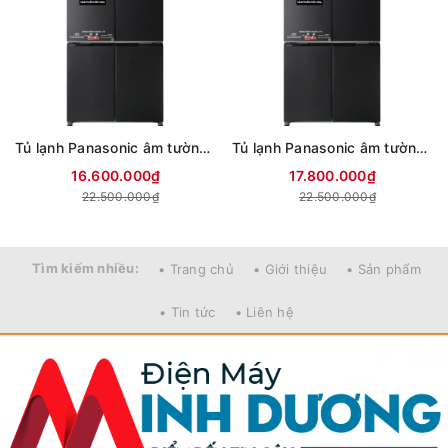
Tủ lạnh Panasonic âm tường 4 Cửa Inverter 487 Lít NR-XZ550CWKV
Tủ lạnh Panasonic âm tường 4 Cửa Inverter 525 Lít NR-XZ590CWKV
16.600.000₫
17.800.000₫
22.500.000₫
22.500.000₫
Tìm kiếm nhiều:
• Trang chủ
• Giới thiệu
• Sản phẩm
• Tin tức
• Liên hệ