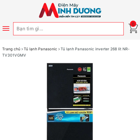
0
Toggle
navigation
Trang chủ
Tủ lạnh Panasonic
Tủ lạnh Panasonic inverter 268 lít NR-
TV301VGMV