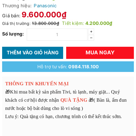
Thương hiệu:
Panasonic
9.600.000₫
Giá bán:
Tiết kiệm:
4.200.000₫
13.800.000₫
Giá thị trường:
+
Số lượng:
–
MUA NGAY
THÊM VÀO GIỎ HÀNG
Hỗ trợ tư vấn:
0984.118.100
THÔNG TIN KHUYẾN MẠI
🎁Khi mua bất kỳ sản phẩm Tivi, tủ lạnh, máy giặt... Quý
khách có cơ hội được nhận
QUÀ TẶNG
🎁( Bàn là, ấm đun
nước hoặc bộ bát dùng cho lò vi sóng )
Lưu ý: Quà tặng có hạn, chương trình có thể kết thúc sớm.