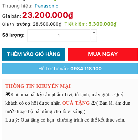
Thương hiệu:
Panasonic
23.200.000₫
Giá bán:
Tiết kiệm:
5.300.000₫
28.500.000₫
Giá thị trường:
+
Số lượng:
–
MUA NGAY
THÊM VÀO GIỎ HÀNG
Hỗ trợ tư vấn:
0984.118.100
THÔNG TIN KHUYẾN MẠI
🎁Khi mua bất kỳ sản phẩm Tivi, tủ lạnh, máy giặt... Quý
khách có cơ hội được nhận
QUÀ TẶNG
🎁( Bàn là, ấm đun
nước hoặc bộ bát dùng cho lò vi sóng )
Lưu ý: Quà tặng có hạn, chương trình có thể kết thúc sớm.