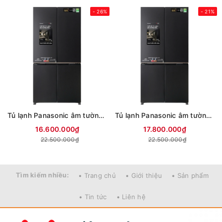
- 26%
- 21%
Tủ lạnh Panasonic âm tường 4 Cửa Inverter 487 Lít NR-XZ550CWKV
Tủ lạnh Panasonic âm tường 4 Cửa Inverter 525 Lít NR-XZ590CWKV
16.600.000₫
17.800.000₫
22.500.000₫
22.500.000₫
Tìm kiếm nhiều:
• Trang chủ
• Giới thiệu
• Sản phẩm
• Tin tức
• Liên hệ