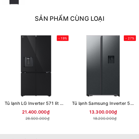
SẢN PHẨM CÙNG LOẠI
- 19%
- 27%
Tủ lạnh LG Inverter 571 lít Multi Door F58BGD
Tủ lạnh Samsung Inverter 578 lít Side By Side RS57DG410EB4SV
21.400.000₫
13.300.000₫
26.500.000₫
18.200.000₫