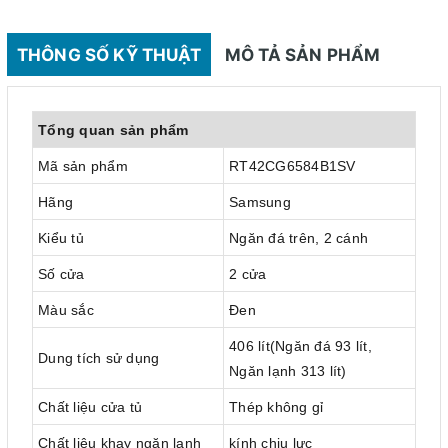
THÔNG SỐ KỸ THUẬT
MÔ TẢ SẢN PHẨM
Tổng quan sản phẩm
Mã sản phẩm
RT42CG6584B1SV
Hãng
Samsung
Kiểu tủ
Ngăn đá trên, 2 cánh
Số cửa
2 cửa
Màu sắc
Đen
406 lít(Ngăn đá 93 lít,
Dung tích sử dụng
Ngăn lạnh 313 lít)
Chất liệu cửa tủ
Thép không gỉ
Chất liệu khay ngăn lạnh
kính chịu lực