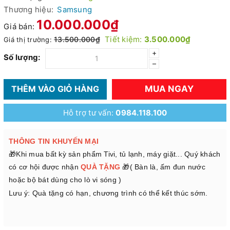
Thương hiệu:
Samsung
10.000.000₫
Giá bán:
Tiết kiệm:
3.500.000₫
13.500.000₫
Giá thị trường:
+
Số lượng:
–
MUA NGAY
THÊM VÀO GIỎ HÀNG
Hỗ trợ tư vấn:
0984.118.100
THÔNG TIN KHUYẾN MẠI
🎁Khi mua bất kỳ sản phẩm Tivi, tủ lạnh, máy giặt... Quý khách
có cơ hội được nhận
QUÀ TẶNG
🎁( Bàn là, ấm đun nước
hoặc bộ bát dùng cho lò vi sóng )
Lưu ý: Quà tặng có hạn, chương trình có thể kết thúc sớm.