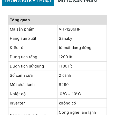
THÔNG SỐ KỸ THUẬT
MÔ TẢ SẢN PHẨM
Tổng quan
Mã sản phẩm
VH-1209HP
Hãng sản xuất
Sanaky
Kiểu tủ
tủ mát dạng đứng
Dung tích tổng
1200 lít
Dugn tích sử dụng
1100 lít
Số cánh cửa
2 cánh
Môi chất lạnh
R290
Nhiệt độ
0°C ~ 10°C
Inverter
không có
Công nghệ làm lạnh