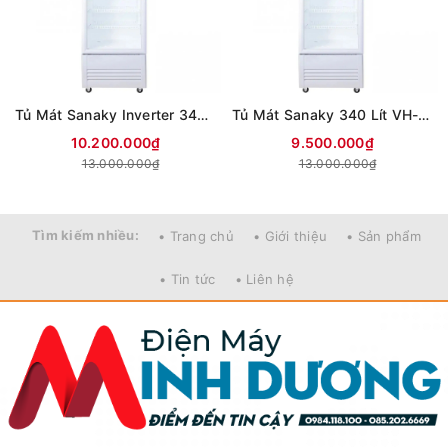
Tủ Mát Sanaky Inverter 340 Lít VH-408K3L
Tủ Mát Sanaky 340 Lít VH-408KL
10.200.000₫
9.500.000₫
13.000.000₫
13.000.000₫
Tìm kiếm nhiều:
• Trang chủ
• Giới thiệu
• Sản phẩm
• Tin tức
• Liên hệ