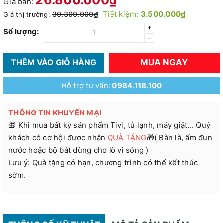
Giá bán:
Tiết kiệm:
3.500.000₫
30.300.000₫
Giá thị trường:
+
Số lượng:
–
MUA NGAY
THÊM VÀO GIỎ HÀNG
Hỗ trợ tư vấn:
0984.118.100
THÔNG TIN KHUYẾN MẠI
🎁 Khi mua bất kỳ sản phẩm Tivi, tủ lạnh, máy giặt... Quý
khách có cơ hội được nhận
QUÀ TẶNG
🎁( Bàn là, ấm đun
nước hoặc bộ bát dùng cho lò vi sóng )
Lưu ý: Quà tặng có hạn, chương trình có thể kết thúc
sớm.