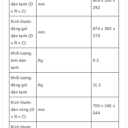
805 x 200 x
dàn lạnh (D
mm
292
x R x C)
Kích thước
đóng gói
874 x 363 x
mm
dàn lạnh (D
270
x R x C)
Khối lượng
tịnh dàn
Kg
9.2
lạnh
Khối lượng
đóng gói
Kg
11.2
dàn lạnh
Kích thước
700 x 245 x
dàn nóng (D
mm
544
x R x C)
Kích thước