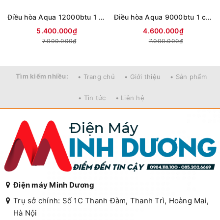
Điều hòa Aqua 12000btu 1 chiều AQA-R13PC
Điều hòa Aqua 9000btu 1 chiều AQA-R10PC
5.400.000₫
4.600.000₫
7.000.000₫
7.000.000₫
Tìm kiếm nhiều:
• Trang chủ
• Giới thiệu
• Sản phẩm
• Tin tức
• Liên hệ
Điện máy Minh Dương
Trụ sở chính: Số 1C Thanh Đàm, Thanh Trì, Hoàng Mai,
Hà Nội