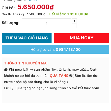
5.650.000₫
Giá bán:
Tiết kiệm:
1.850.000₫
7.500.000₫
Giá thị trường:
+
Số lượng:
–
MUA NGAY
THÊM VÀO GIỎ HÀNG
Hỗ trợ tư vấn:
0984.118.100
THÔNG TIN KHUYẾN MẠI
🎁 Khi mua bất kỳ sản phẩm Tivi, tủ lạnh, máy giặt... Quý
khách có cơ hội được nhận
QUÀ TẶNG
🎁( Bàn là, ấm đun
nước hoặc bộ bát dùng cho lò vi sóng )
Lưu ý: Quà tặng có hạn, chương trình có thể kết thúc sớm.