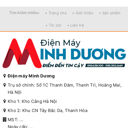
Tìm kiếm nhiều:
• Trang chủ
• Giới thiệu
• Sản phẩm
• Tin tức
• Liên hệ
Điện máy Minh Dương
Trụ sở chính: Số 1C Thanh Đàm, Thanh Trì, Hoàng Mai,
Hà Nội
Kho 1: Kho Cảng Hà Nội
Kho 2: Khu CN Tây Bắc Ga, Thanh Hóa
MST: ...
Ngày cấp:....