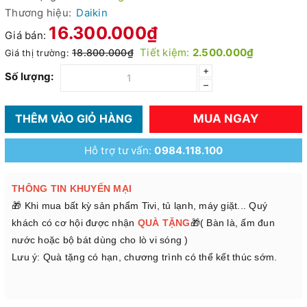
Thương hiệu:
Daikin
16.300.000₫
Giá bán:
Tiết kiệm:
2.500.000₫
18.800.000₫
Giá thị trường:
+
Số lượng:
–
MUA NGAY
THÊM VÀO GIỎ HÀNG
Hỗ trợ tư vấn:
0984.118.100
THÔNG TIN KHUYẾN MẠI
🎁 Khi mua bất kỳ sản phẩm Tivi, tủ lạnh, máy giặt... Quý
khách có cơ hội được nhận
QUÀ TẶNG
🎁( Bàn là, ấm đun
nước hoặc bộ bát dùng cho lò vi sóng )
Lưu ý: Quà tặng có hạn, chương trình có thể kết thúc sớm.