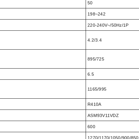
50
198~242
220-240V~/50Hz/1P
4.2/3.4
895/725
6.5
1165/995
R410A
ASM93V11VDZ
600
1270/1170/1050/900/850