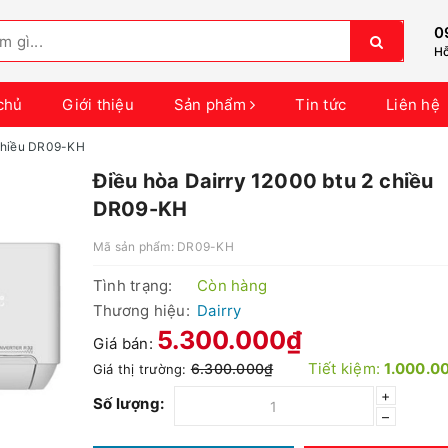
0
Hỗ
chủ
Giới thiệu
Sản phẩm
Tin tức
Liên hệ
 chiều DR09-KH
Điều hòa Dairry 12000 btu 2 chiều
DR09-KH
Mã sản phẩm:
DR09-KH
Tình trạng:
Còn hàng
Thương hiệu:
Dairry
5.300.000₫
Giá bán:
Tiết kiệm:
1.000.0
6.300.000₫
Giá thị trường:
+
Số lượng:
–