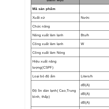
Danh Mục
Mã sản phẩm
Xuất xứ
Nước
Chức năng
Năng xuất làm lạnh
Btu/h
Công xuất làm lạnh
W
Công xuất làm Nóng
Hiệu xuất năng
lượng(CSPF)
Loại bỏ độ ẩm
Liters/h
dB(A)
Độ ồn dàn lạnh( Cao,Trung
dB(A)
bình, thấp)
dB(A)