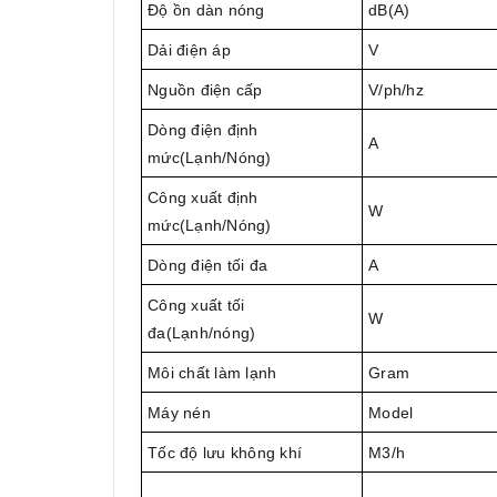
Độ ồn dàn nóng
dB(A)
Dải điện áp
V
Nguồn điện cấp
V/ph/hz
Dòng điện định
A
mức(Lạnh/Nóng)
Công xuất định
W
mức(Lạnh/Nóng)
Dòng điện tối đa
A
Công xuất tối
W
đa(Lạnh/nóng)
Môi chất làm lạnh
Gram
Máy nén
Model
Tốc độ lưu không khí
M3/h