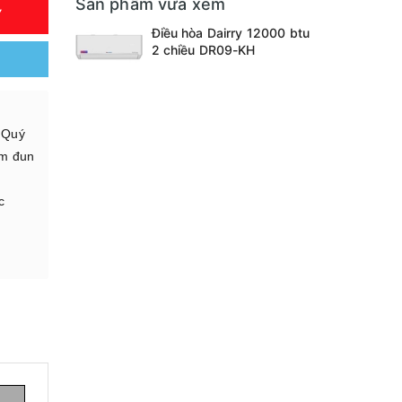
Sản phẩm vừa xem
Y
Điều hòa Dairry 12000 btu
2 chiều DR09-KH
. Quý
ấm đun
c