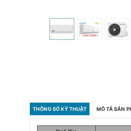
THÔNG SỐ KỸ THUẬT
MÔ TẢ SẢN 