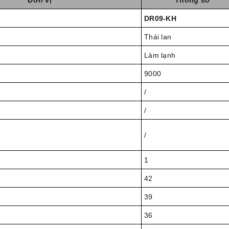
Đơn vị
Thông số
DR09-KH
Thái lan
Làm lạnh
9000
/
/
/
1
42
39
36