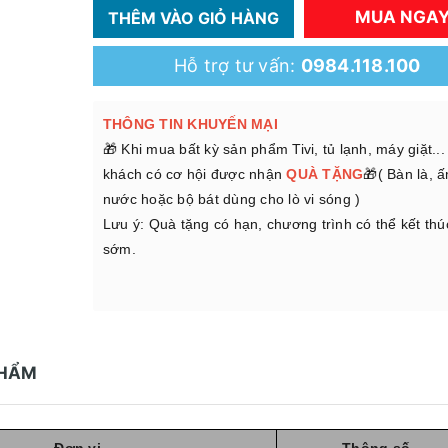
MUA NGA
THÊM VÀO GIỎ HÀNG
Hỗ trợ tư vấn:
0984.118.100
THÔNG TIN KHUYẾN MẠI
🎁 Khi mua bất kỳ sản phẩm Tivi, tủ lạnh, máy giặt..
khách có cơ hội được nhận
QUÀ TẶNG
🎁( Bàn là, 
nước hoặc bộ bát dùng cho lò vi sóng )
Lưu ý: Quà tặng có hạn, chương trình có thể kết thú
sớm.
PHẨM