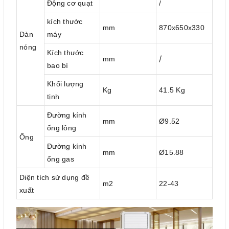
Động cơ quạt
/
kích thước
mm
870x650x330
Dàn
máy
nóng
Kích thước
/
mm
bao bì
Khối lượng
Kg
41.5 Kg
tịnh
Đường kính
mm
Ø9.52
ống lỏng
Ống
Đường kính
mm
Ø15.88
ống gas
Diện tích sử dụng đề
m2
22-43
xuất