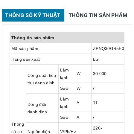
THÔNG SỐ KỸ THUẬT
THÔNG TIN SẢN PHẨM
Thông tin sản phẩm
Mã sản phẩm
ZPNQ30GR5E0
Hãng sản xuất
LG
Làm
W
30.000
Công suất tiêu
lạnh
thụ danh định
Sưởi
W
/
Làm
A
11
Dòng điện
lạnh
danh định
Sưởi
A
/
Thông
220-
số cơ
Nguồn điện
V/Ph/Hz