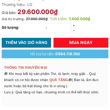
Thương hiệu:
LG
29.600.000₫
Giá bán:
Tiết kiệm:
7.400.000₫
37.000.000₫
Giá thị trường:
+
Số lượng:
–
MUA NGAY
THÊM VÀO GIỎ HÀNG
Hỗ trợ tư vấn:
0984.118.100
THÔNG TIN KHUYẾN MẠI
🎁 Khi mua bất kỳ sản phẩm Tivi, tủ lạnh, máy giặt... Quý
khách có cơ hội được nhận
QUÀ TẶNG
🎁( Bàn là, ấm đun
nước hoặc bộ bát dùng cho lò vi sóng )
Lưu ý: Quà tặng có hạn, chương trình có thể kết thúc sớm.