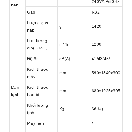
240V/1P/50Hz
bản
Gas
R32
Lượng gas
g
1420
nạp
Lưu lượng
m³/h
1200
gió(H/M/L)
Độ ồn
dB(A)
41/43/45/
Kích thước
mm
590x1840x300
máy
Dàn
Kích thước
mm
680x1925x395
lạnh
bao bì
Khối lượng
Kg
36 Kg
tịnh
Máy nén
/