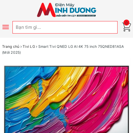
0
Toggle
navigation
Trang chủ
Tivi LG
Smart Tivi QNED LG AI 4K 75 inch 75QNED81ASA
(Mới 2025)