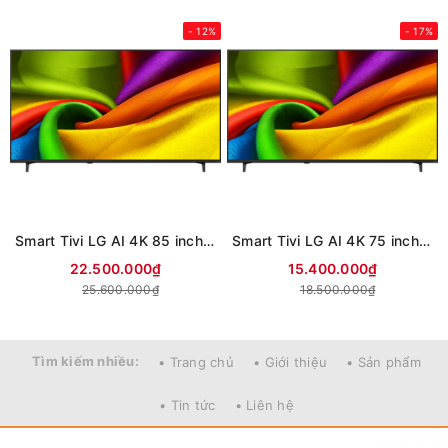
- 12%
- 17%
Smart Tivi LG AI 4K 85 inch 85NU855BPSA (Mới 2026)
Smart Tivi LG AI 4K 75 inch 75NU855BPSA (Mới 2026)
22.500.000₫
15.400.000₫
25.600.000₫
18.500.000₫
Tìm kiếm nhiều:
• Trang chủ
• Giới thiệu
• Sản phẩm
• Tin tức
• Liên hệ