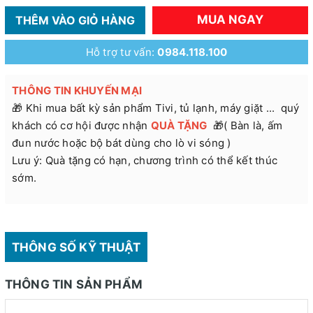
MUA NGAY
THÊM VÀO GIỎ HÀNG
Hỗ trợ tư vấn:
0984.118.100
THÔNG TIN KHUYẾN MẠI
🎁 Khi mua bất kỳ sản phẩm Tivi, tủ lạnh, máy giặt ... quý
khách có cơ hội được nhận
QUÀ TẶNG
🎁( Bàn là, ấm
đun nước hoặc bộ bát dùng cho lò vi sóng )
Lưu ý: Quà tặng có hạn, chương trình có thể kết thúc
sớm.
THÔNG SỐ KỸ THUẬT
THÔNG TIN SẢN PHẨM