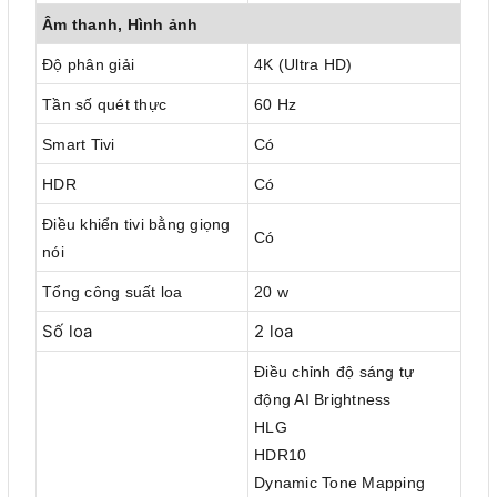
Âm thanh, Hình ảnh
Độ phân giải
4K (Ultra HD)
Tần số quét thực
60 Hz
Smart Tivi
Có
HDR
Có
Điều khiển tivi bằng giọng
Có
nói
Tổng công suất loa
20 w
Số loa
2 loa
Điều chỉnh độ sáng tự
động AI Brightness
HLG
HDR10
Dynamic Tone Mapping