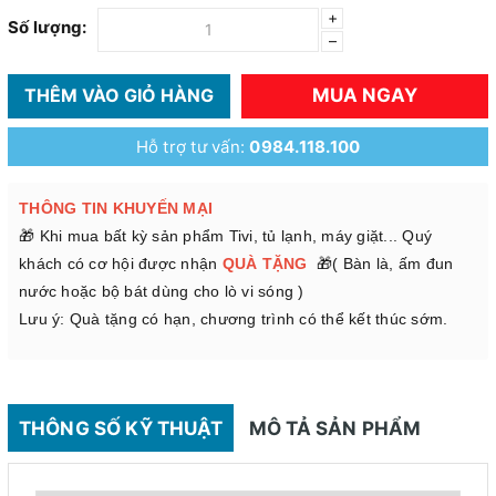
+
Số lượng:
–
MUA NGAY
THÊM VÀO GIỎ HÀNG
Hỗ trợ tư vấn:
0984.118.100
THÔNG TIN KHUYẾN MẠI
🎁 Khi mua bất kỳ sản phẩm Tivi, tủ lạnh, máy giặt... Quý
khách có cơ hội được nhận
QUÀ TẶNG
🎁( Bàn là, ấm đun
nước hoặc bộ bát dùng cho lò vi sóng )
Lưu ý: Quà tặng có hạn, chương trình có thể kết thúc sớm.
THÔNG SỐ KỸ THUẬT
MÔ TẢ SẢN PHẨM