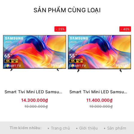
SẢN PHẨM CÙNG LOẠI
- 25%
- 40%
Smart Tivi Mini LED Samsung AI 4K 65 inch UA65M77HA (Mới 2026)
Smart Tivi Mini LED Samsung AI 4K 55 inch UA55M77HA (Mới 2026)
14.300.000₫
11.400.000₫
19.000.000₫
19.000.000₫
Tìm kiếm nhiều:
• Trang chủ
• Giới thiệu
• Sản phẩm